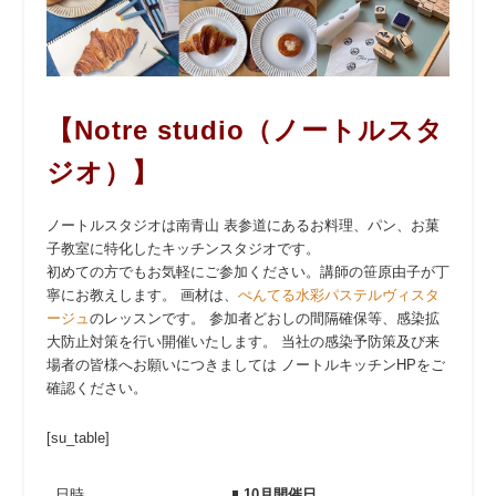
【Notre studio（ノートルスタ
ジオ）】
ノートルスタジオは南青山 表参道にあるお料理、パン、お菓
子教室に特化したキッチンスタジオです。
初めての方でもお気軽にご参加ください。講師の笹原由子が丁
寧にお教えします。 画材は、
ぺんてる水彩パステルヴィスタ
ージュ
のレッスンです。 参加者どおしの間隔確保等、感染拡
大防止対策を行い開催いたします。 当社の感染予防策及び来
場者の皆様へお願いにつきましては ノートルキッチンHPをご
確認ください。
[su_table]
日時
10月開催日