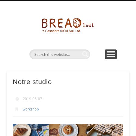
パン画ワークショップ
BREAD1SETとは
お問い合わせ
パン水彩画
グッズ販売
bread1s
Notre studio
2019-06-07
workshop