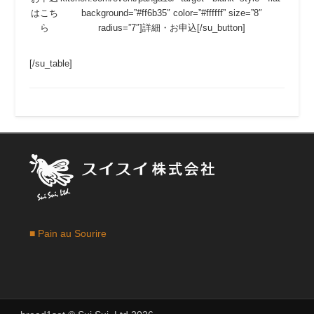
はこち
background=”#ff6b35″ color=”#ffffff” size=”8″
ら
radius=”7″]詳細・お申込[/su_button]
[/su_table]
■ Pain au Sourire