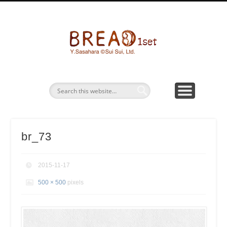
パン画ワークショップ
BREAD1SETとは
お問い合わせ
パン水彩画
グッズ販売
bread1s
br_73
2015-11-17
500 × 500
pixels