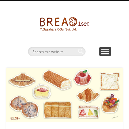
パン画ワークショップ
BREAD1SETとは
お問い合わせ
パン水彩画
グッズ販売
bread1s