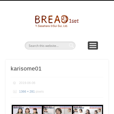
パン画ワークショップ
BREAD1SETとは
お問い合わせ
パン水彩画
グッズ販売
bread1s
karisome01
2019-06-06
1366 × 281
pixels