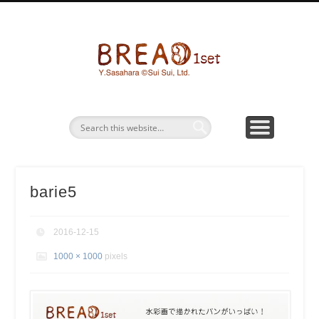
パン画ワークショップ
BREAD1SETとは
お問い合わせ
パン水彩画
グッズ販売
bread1s
barie5
2016-12-15
1000 × 1000
pixels