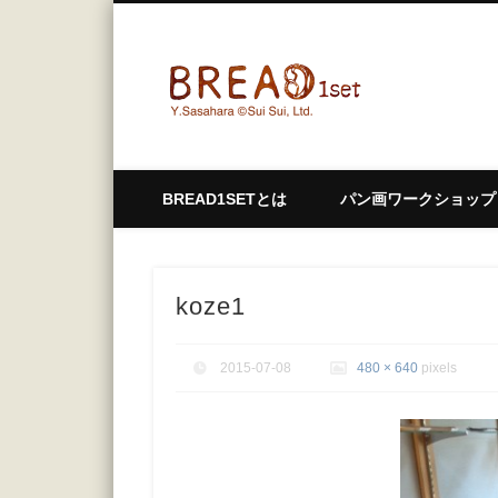
bread1
BREAD1SETとは
パン画ワークショップ
koze1
2015-07-08
480 × 640
pixels