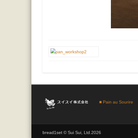
■ Pain au Sourire
bread1set © Sui Sui, Ltd.2026