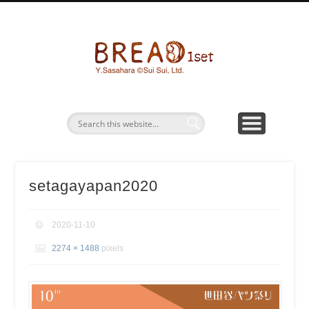
パン画ワークショップ
BREAD1SETとは
お問い合わせ
パン水彩画
グッズ販売
bread1s
setagayapan2020
2020-11-10
2274 × 1488
pixels