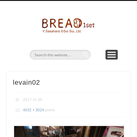
パン画ワークショップ
BREAD1SETとは
お問い合わせ
パン水彩画
グッズ販売
bread1s
levain02
2017-11-30
4032 × 3024
pixels